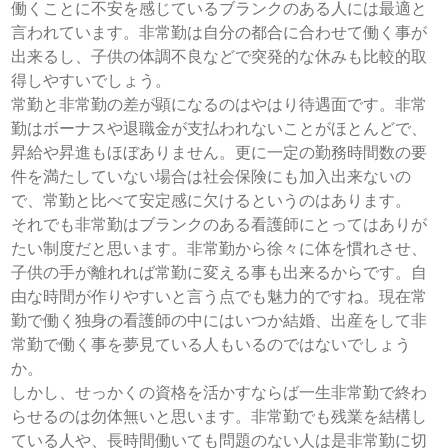
働くことに不安を感じているブランクのある人には最適と
言われています。非常勤は自分の都合に合わせて働く事が
出来るし、子供の体調不良などで突発的な休みも比較的取
得しやすいでしょう。
常勤と非常勤の差が顕になるのはやはり待遇面です。非常
勤はボーナスや退職金が支払われないことがほとんどで、
昇給や昇進もほぼありません。更に一定の勤務時間数の要
件を満たしていない場合は社会保険にも加入出来ないの
で、常勤と比べて安定感に欠けるというのはあります。
それでも非常勤はブランクのある看護師にとってはありが
たい制度だと思います。非常勤から徐々に体を慣れさせ、
子供の手が離れれば常勤に変える事も出来るからです。自
由な時間が作りやすいと言う点でも魅力的ですね。現在常
勤で働く独身の看護師の中にはいつか結婚、出産をして非
常勤で働く事を夢見ている人もいるのではないでしょう
か。
しかし、せっかくの資格を活かすならば一生非常勤で終わ
らせるのは勿体無いと思います。非常勤でも残業を結構し
ている人や、長時間働いても問題のない人は是非常勤に切