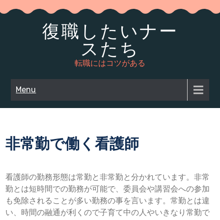
Skip
to
復職したいナー
content
スたち
転職にはコツがある
Menu
非常勤で働く看護師
看護師の勤務形態は常勤と非常勤と分かれています。非常
勤とは短時間での勤務が可能で、委員会や講習会への参加
も免除されることが多い勤務の事を言います。常勤とは違
い、時間の融通が利くので子育て中の人やいきなり常勤で